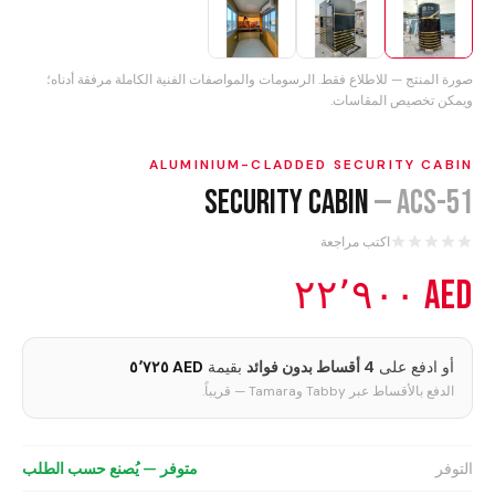
العروض
آخر الأخبار
صورة المنتج — للاطلاع فقط. الرسومات والمواصفات الفنية الكاملة مرفقة أدناه؛
ويمكن تخصيص المقاسات.
تواصل معنا
اللغة
ALUMINIUM-CLADDED SECURITY CABIN
Security Cabin
—
ACS-51
English
العربية
اكتب مراجعة
Português
Español
AED ٢٢٬٩٠٠
Deutsch
Français
Ελληνικά
Italiano
أو ادفع على
4 أقساط بدون فوائد
بقيمة
AED ٥٬٧٢٥
الدفع بالأقساط عبر Tabby وTamara — قريباً.
عرض سعر
التوفر
متوفر — يُصنع حسب الطلب