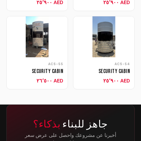
AED ٢٥٬٩٠٠
AED ٢٥٬٩٠٠
ACS-55
ACS-54
Security Cabin
Security Cabin
AED ٢٦٬٥٠٠
AED ٢٥٬٩٠٠
جاهز للبناء
بذكاء؟
أخبرنا عن مشروعك واحصل على عرض سعر