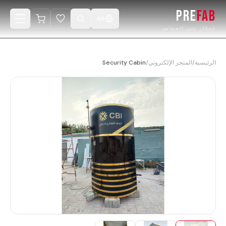
PRE
FAB
AR
ابتكار يثير الحماس
الرئيسية
الرئيسية
/
المتجر الإلكتروني
/
Security Cabin
المنتجات
الكتالوج
المشاريع
صمّم كابينتك
المتجر الإلكتروني
الفيديوهات