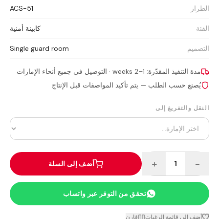
الطراز
ACS-51
الفئة
كابينة أمنية
التصميم
Single guard room
مدة التنفيذ المقدّرة: 1–2 weeks · التوصيل في جميع أنحاء الإمارات
يُصنع حسب الطلب — يتم تأكيد المواصفات قبل الإنتاج
النقل والتفريغ إلى
+
−
1
أضف إلى السلة
تحقق من التوفر عبر واتساب
أضف إلى قائمة الرغبات
قارن