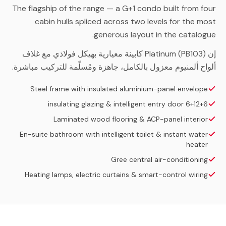
The flagship of the range — a G+1 condo built from four
cabin hulls spliced across two levels for the most
generous layout in the catalogue.
إن Platinum (PB103) كابينة معيارية بهيكل فولاذي مع غلاف
ألواح ألمنيوم معزول بالكامل، جاهزة ومُسلّمة للتركيب مباشرة.
Steel frame with insulated aluminium-panel envelope
6+12+6 insulating glazing & intelligent entry door
Laminated wood flooring & ACP-panel interior
En-suite bathroom with intelligent toilet & instant water
heater
Gree central air-conditioning
Heating lamps, electric curtains & smart-control wiring