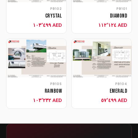
PB102
PB101
Crystal
Diamond
AED ١٠٣٬٤٩٩
AED ١١٢٬١٢٤
PB105
PB104
Rainbow
Emerald
AED ١٠٣٬٢٣٢
AED ٥٧٬٤٩٩