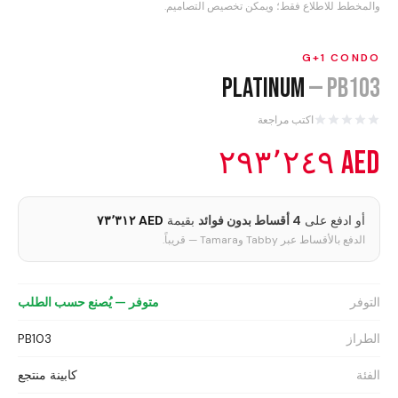
العروض
والمخطط للاطلاع فقط؛ ويمكن تخصيص التصاميم.
آخر الأخبار
G+1 CONDO
Platinum
—
PB103
تواصل معنا
اكتب مراجعة
اللغة
AED ٢٩٣٬٢٤٩
English
العربية
Português
Español
أو ادفع على
4 أقساط بدون فوائد
بقيمة
AED ٧٣٬٣١٢
Deutsch
Français
الدفع بالأقساط عبر Tabby وTamara — قريباً.
Ελληνικά
Italiano
التوفر
متوفر — يُصنع حسب الطلب
عرض سعر
الطراز
PB103
الفئة
كابينة منتجع