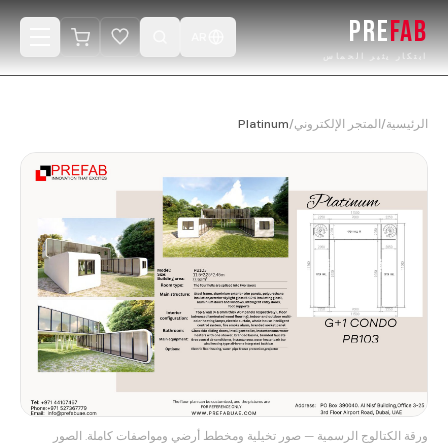
PRE
FAB
AR
ابتكار يثير الحماس
الرئيسية
الرئيسية
/
المتجر الإلكتروني
/
Platinum
المنتجات
الكتالوج
المشاريع
صمّم كابينتك
المتجر الإلكتروني
الفيديوهات
ورقة الكتالوج الرسمية — صور تخيلية ومخطط أرضي ومواصفات كاملة. الصور