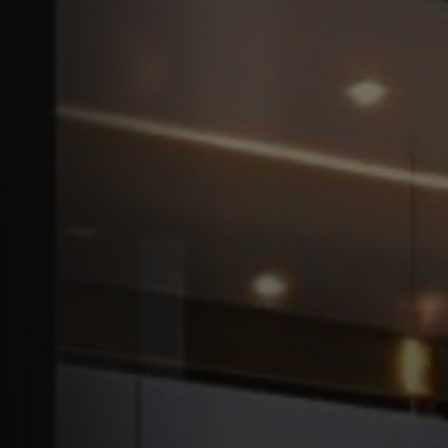
Offres
Actualités
Contact
LANGUE
English
العربية
Español
Português
Français
Deutsch
Italiano
Ελληνικά
DEVIS