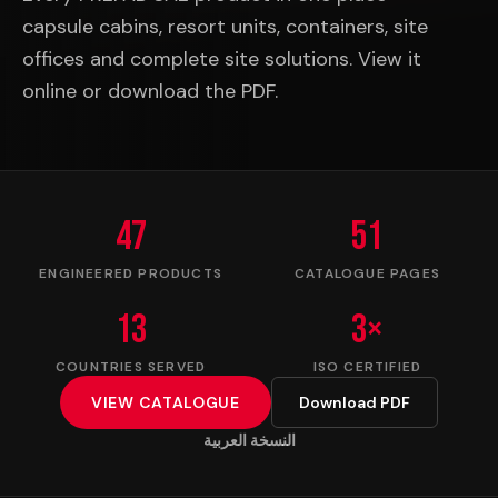
capsule cabins, resort units, containers, site
offices and complete site solutions. View it
online or download the PDF.
47
51
ENGINEERED PRODUCTS
CATALOGUE PAGES
13
3×
COUNTRIES SERVED
ISO CERTIFIED
VIEW CATALOGUE
Download PDF
النسخة العربية