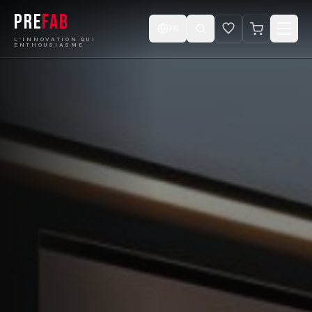
PRE
FAB
FR
L’INNOVATION QUI
ENTHOUSIASME
Accueil
Produits
Catalogue
Projets
Concevez votre Cabine
Boutique
Vidéos