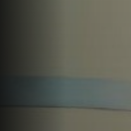
Offres
Actualités
Contact
LANGUE
English
العربية
Español
Português
Français
Deutsch
Italiano
Ελληνικά
DEVIS