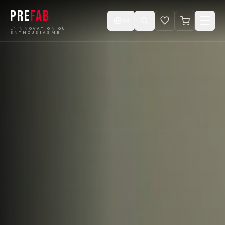
PRE
FAB
FR
L’INNOVATION QUI
ENTHOUSIASME
Accueil
Produits
Catalogue
Projets
Concevez votre Cabine
Boutique
Vidéos