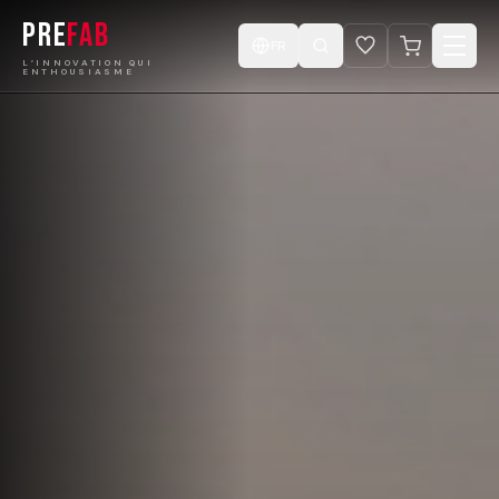
PRE
FAB
FR
L’INNOVATION QUI
ENTHOUSIASME
Accueil
Produits
Catalogue
Projets
Concevez votre Cabine
Boutique
Vidéos