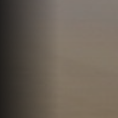
Offres
Actualités
Contact
LANGUE
English
العربية
Español
Português
Français
Deutsch
Italiano
Ελληνικά
DEVIS