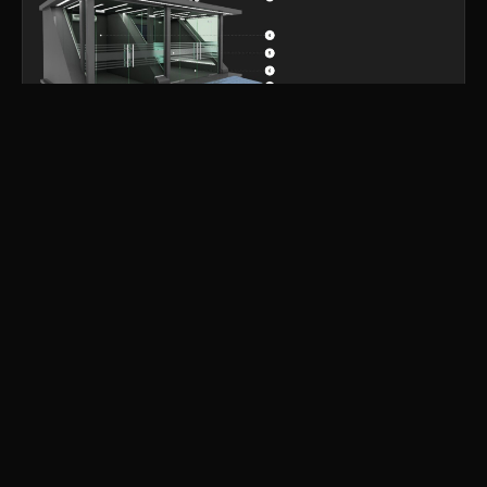
Kiosques café de centre
Abou Dabi
commercial
Des kiosques café compacts à l'image de la marque
déployés dans des emplacements commerciaux à
forte fréquentation.
Voir le projet