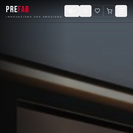
PRE
FAB
IT
INNOVAZIONE CHE EMOZIONA
Home
Prodotti
Catalogo
Progetti
Progetta la tua Cabina
Negozio
Video