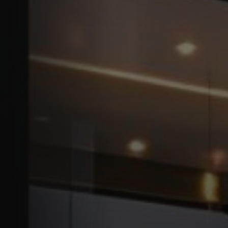
Offerte
Ultime Notizie
Contatti
LINGUA
English
العربية
Español
Português
Français
Deutsch
Italiano
Ελληνικά
PREVENTIVO