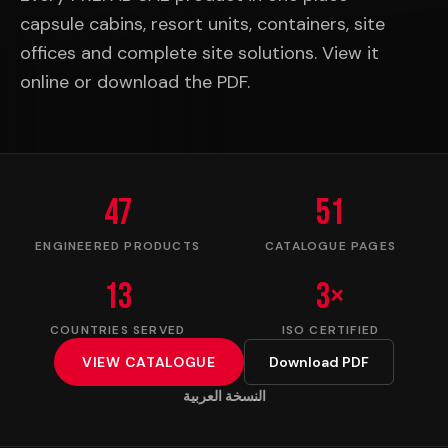
capsule cabins, resort units, containers, site
offices and complete site solutions. View it
online or download the PDF.
47
51
ENGINEERED PRODUCTS
CATALOGUE PAGES
13
3×
COUNTRIES SERVED
ISO CERTIFIED
VIEW CATALOGUE
Download PDF
النسخة العربية