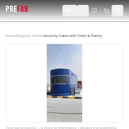
PRE
FAB
IT
INNOVAZIONE CHE EMOZIONA
Home
Home
/
Negozio online
/
Security Cabin with Toilet & Pantry
Prodotti
Catalogo
Progetti
Progetta la tua Cabina
Negozio
Video
Foto del prodotto — a titolo di riferimento. I disegni e le specifiche