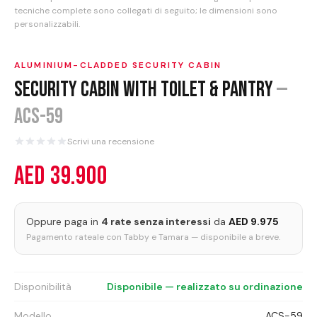
Offerte
tecniche complete sono collegati di seguito; le dimensioni sono
personalizzabili.
Ultime Notizie
ALUMINIUM-CLADDED SECURITY CABIN
Contatti
Security Cabin with Toilet & Pantry
—
LINGUA
ACS-59
English
العربية
Scrivi una recensione
Español
Português
AED 39.900
Français
Deutsch
Italiano
Ελληνικά
Oppure paga in
4 rate senza interessi
da
AED 9.975
Pagamento rateale con Tabby e Tamara — disponibile a breve.
PREVENTIVO
Disponibilità
Disponibile — realizzato su ordinazione
Modello
ACS-59