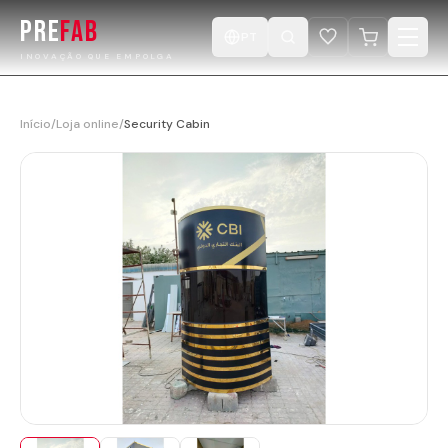
PRE
FAB
PT
INOVAÇÃO QUE EMPOLGA
Início
Início
/
Loja online
/
Security Cabin
Produtos
Catálogo
Projetos
Desenhe a sua Cabine
Loja
Vídeos