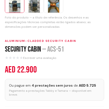
Ofertas
Últimas Notícias
Foto do produto — a título de referência. Os desenhos e as
especificações técnicas completas estão ligados abaixo; as
Contacto
dimensões podem ser personalizadas.
IDIOMA
ALUMINIUM-CLADDED SECURITY CABIN
English
العربية
Security Cabin
—
ACS-51
Español
Português
Escrever uma avaliação
Français
Deutsch
AED 22.900
Italiano
Ελληνικά
Ou pague em
4 prestações sem juros
de
AED 5.725
ORÇAMENTO
Pagamento a prestações Tabby e Tamara — disponível em
breve.