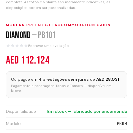
Ofertas
completa. As fotos e a planta são meramente indicativas; as
disposições podem ser personalizadas.
Últimas Notícias
MODERN PREFAB G+1 ACCOMMODATION CABIN
Contacto
Diamond
—
PB101
IDIOMA
Escrever uma avaliação
English
العربية
AED 112.124
Español
Português
Français
Deutsch
Ou pague em
4 prestações sem juros
de
AED 28.031
Pagamento a prestações Tabby e Tamara — disponível em
breve.
Italiano
Ελληνικά
ORÇAMENTO
Disponibilidade
Em stock — fabricado por encomenda
Modelo
PB101