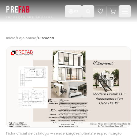
PRE
FAB
PT
INOVAÇÃO QUE EMPOLGA
Início
Início
/
Loja online
/
Diamond
Produtos
Catálogo
Projetos
Desenhe a sua Cabine
Loja
Vídeos
Ficha oficial de catálogo — renderizações, planta e especificação