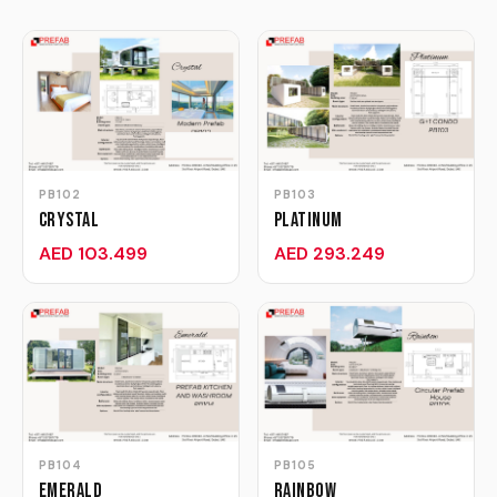
PB102
PB103
Crystal
Platinum
AED 103.499
AED 293.249
PB104
PB105
Emerald
Rainbow