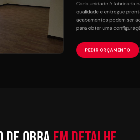
Cada unidade é fabricada na
qualidade e entregue pronta
acabamentos podem ser ada
para obter uma configuraçã
PEDIR ORÇAMENTO
o de Obra
Em detalhe