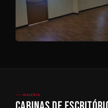
GALERIA
Cabinas de Escritóri