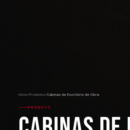
Início
/
Produtos
/
Cabinas de Escritório de Obra
PRODUTO
Cabinas de 